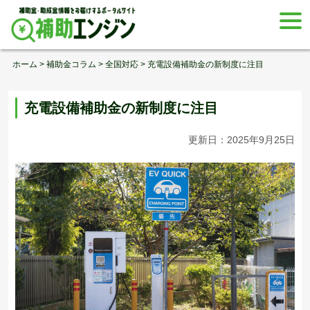
Skip
togg
to
navi
content
ホーム
>
補助金コラム
>
全国対応
>
充電設備補助金の新制度に注目
充電設備補助金の新制度に注目
更新日：2025年9月25日