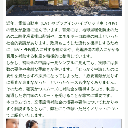
近年、電気自動車（EV）やプラグインハイブリッド車（PHV）
の普及が急速に進んでいます。背景には、地球温暖化防止のた
めの二酸化炭素排出削減や、エネルギー自給率の向上といった
社会的要請があります。政府もこうした流れを後押しするため
に、EV・PHV購入に対する補助金や、充電設備の導入にかかる
費用を補助する制度を積極的に整備しています。
しかし、補助金の申請は一見シンプルに見えても、実際には多
数の要件や複雑な手続きが伴います。「せっかく申請したのに
要件を満たさず不採択になってしまった」「必要書類が足りず
に審査が進まなかった」といったケースも少なくありません。
そのため、確実かつスムーズに補助金を獲得するには、制度に
精通した専門家のサポートを受けることが非常に重要です。
本コラムでは、充電設備補助金の概要や要件についてわかりや
すく解説するとともに、弊社にご依頼いただくメリットについ
てご紹介いたします。