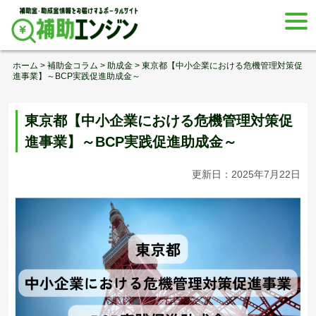
Skip
togg
to
navi
content
ホーム
>
補助金コラム
>
助成金
>
東京都【中小企業における危機管理対策促
進事業】～BCP実践促進助成金～
東京都【中小企業における危機管理対策促
進事業】～BCP実践促進助成金～
更新日：2025年7月22日