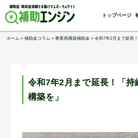
トップページ
Skip
ホーム
>
補助金コラム
>
事業再構築補助金
>
令和7年2月まで延長
to
content
令和7年2月まで延長！「
構築を」