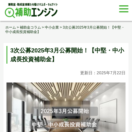
Skip
togg
to
navi
content
ホーム
>
補助金コラム
>
中小企業
>
3次公募2025年3月公募開始！【中堅・
中小成長投資補助金】
3次公募2025年3月公募開始！【中堅・中小
成長投資補助金】
更新日：2025年7月22日