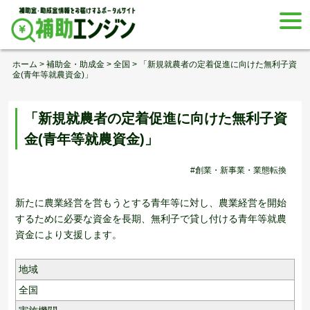
Skip
togg
to
navi
content
ホーム
>
補助金・助成金
>
全国
>
「新規就農者の定着促進に向けた無利子資
金(青年等就農資金)」
「新規就農者の定着促進に向けた無利子資
金(青年等就農資金)」
#創業・新事業・業態転換
新たに農業経営を営もうとする青年等に対し、農業経営を開始
するために必要な資金を長期、無利子で貸し付ける青年等就農
資金により支援します。
地域
全国