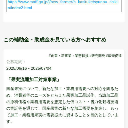
https://www.maff.go.jp/j/new_farmer/n_kasituke/syunou_shiki
n/index2.html
この補助金・助成金を見ている方へおすすめ
#創業・新事業・業態転換 #研究開発 #販売促進
公募期間：
2025/06/16～2025/07/04
「果実流通加工対策事業」
国産果実について、新たな加工・業務用需要への対応を図るた
め、消費者等のニーズをとらえた果実加工品試作、当該加工品
の原料価格や業務用需要を想定した低コスト・省力化栽培技術
の実証等を通じて、国産果実の新たな加工需要を創造し、もっ
て加工・業務用果実の需要拡大に資することを目的としていま
す。