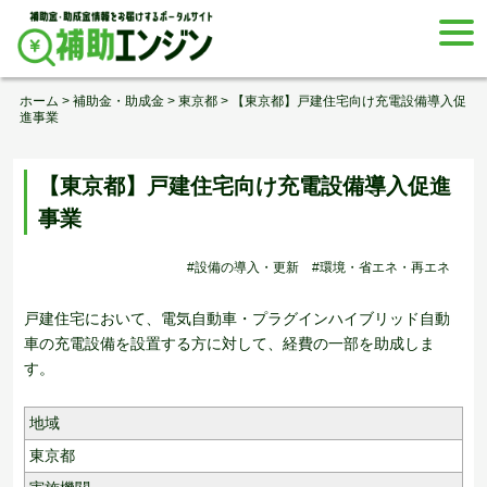
Skip
togg
to
navi
content
ホーム
>
補助金・助成金
>
東京都
>
【東京都】戸建住宅向け充電設備導入促
進事業
【東京都】戸建住宅向け充電設備導入促進
事業
#設備の導入・更新
#環境・省エネ・再エネ
戸建住宅において、電気自動車・プラグインハイブリッド自動
車の充電設備を設置する方に対して、経費の一部を助成しま
す。
地域
東京都