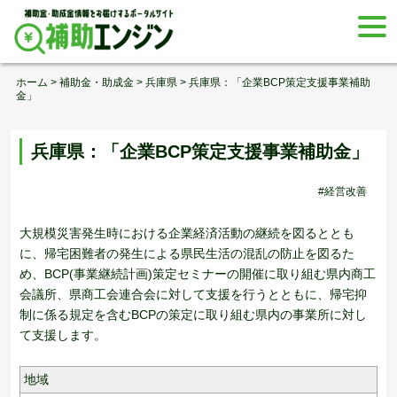
Skip
togg
to
navi
content
ホーム
>
補助金・助成金
>
兵庫県
>
兵庫県：「企業BCP策定支援事業補助
金」
兵庫県：「企業BCP策定支援事業補助金」
#経営改善
大規模災害発生時における企業経済活動の継続を図るととも
に、帰宅困難者の発生による県民生活の混乱の防止を図るた
め、BCP(事業継続計画)策定セミナーの開催に取り組む県内商工
会議所、県商工会連合会に対して支援を行うとともに、帰宅抑
制に係る規定を含むBCPの策定に取り組む県内の事業所に対し
て支援します。
地域