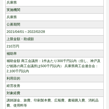
兵庫県
実施機関
兵庫県
公募期間
2021/04/01～2022/02/28
上限金額・助成額
210
万円
補助率
補助金額 商工会議所：1件あたり300千円以内（但し、神戸及
び姫路の商工会議所は500千円以内） 兵庫県商工会連合会：
2,100千円以内
利用目的
経営改善
対象経費
講師謝金、旅費、印刷製本費、広報費、書籍購入費、消耗品
費、使用料等