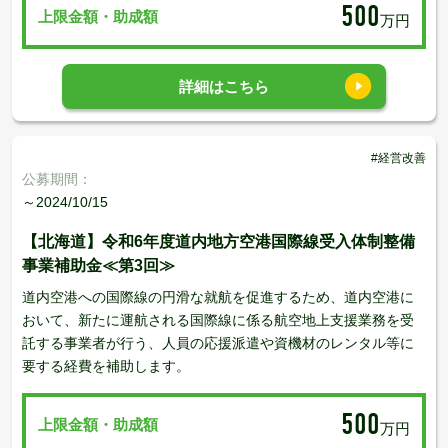
500
上限金額・助成額
万円
詳細はこちら
#経営改善
公募期間：
～2024/10/15
【北海道】令和6年度道内地方空港国際線受入体制整備
事業補助金≪第3回≫
道内空港への国際線の円滑な就航を促進するため、道内空港に
おいて、新たに運航される国際線に係る航空地上支援業務を受
託する事業者が行う、人員の応援派遣や資機材のレンタル等に
要する経費を補助します。
500
上限金額・助成額
万円