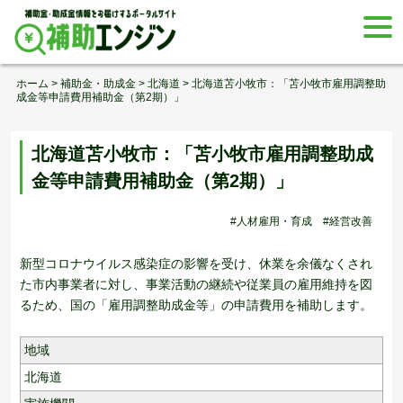
Skip
togg
to
navi
content
ホーム
>
補助金・助成金
>
北海道
>
北海道苫小牧市：「苫小牧市雇用調整助
成金等申請費用補助金（第2期）」
北海道苫小牧市：「苫小牧市雇用調整助成
金等申請費用補助金（第2期）」
#人材雇用・育成
#経営改善
新型コロナウイルス感染症の影響を受け、休業を余儀なくされ
た市内事業者に対し、事業活動の継続や従業員の雇用維持を図
るため、国の「雇用調整助成金等」の申請費用を補助します。
地域
北海道