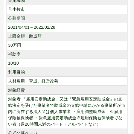
実施機関
苫小牧市
公募期間
2021/04/01～2022/02/28
上限金額・助成額
30
万円
補助率
10/10
利用目的
人材雇用・育成、
経営改善
対象経費
対象者 「雇用安定助成金」又は「緊急雇用安定助成金」の支
給決定を受けた事業者で助成金の支給申請にかかる事業所が市
内に所在する法人又は個人事業者 ・雇用調整助成金 ※雇用
保険被保険者 ・緊急雇用安定助成金※雇用保険被保険者でな
い者（週20時間未満のパート・アルバイトなど）
公式公募ページ