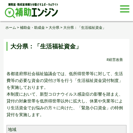
Skip
togg
to
navi
content
ホーム
>
補助金・助成金
>
大分県
>
大分県：「生活福祉資金」
大分県：「生活福祉資金」
#経営改善
各都道府県社会福祉協議会では、低所得世帯等に対して、生活
費等の必要な資金の貸付け等を行う「生活福祉資金貸付制度」
を実施しております。
本制度において、新型コロナウイルス感染症の影響を踏まえ、
貸付の対象世帯を低所得世帯以外に拡大し、休業や失業等によ
り生活資金でお悩みの方々に向けた、「緊急小口資金」の特例
貸付を実施します。
地域