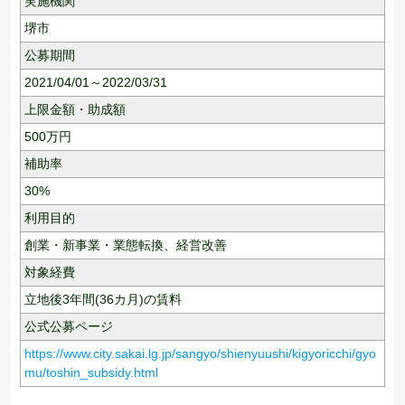
実施機関
堺市
公募期間
2021/04/01～2022/03/31
上限金額・助成額
500
万円
補助率
30%
利用目的
創業・新事業・業態転換、
経営改善
対象経費
立地後3年間(36カ月)の賃料
公式公募ページ
https://www.city.sakai.lg.jp/sangyo/shienyuushi/kigyoricchi/gyo
mu/toshin_subsidy.html