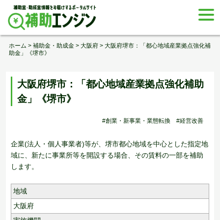
Skip
togg
to
navi
content
ホーム
>
補助金・助成金
>
大阪府
>
大阪府堺市：「都心地域産業拠点強化補
助金」《堺市》
大阪府堺市：「都心地域産業拠点強化補助
金」《堺市》
#創業・新事業・業態転換
#経営改善
企業(法人・個人事業者)等が、堺市都心地域を中心とした指定地
域に、新たに事業所等を開設する場合、その賃料の一部を補助
します。
地域
大阪府