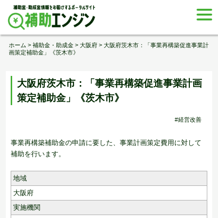
Skip
togg
to
navi
content
ホーム
>
補助金・助成金
>
大阪府
>
大阪府茨木市：「事業再構築促進事業計
画策定補助金」《茨木市》
大阪府茨木市：「事業再構築促進事業計画
策定補助金」《茨木市》
#経営改善
事業再構築補助金の申請に要した、事業計画策定費用に対して
補助を行います。
地域
大阪府
実施機関