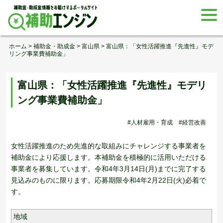
Skip
togg
to
navi
content
ホーム
>
補助金・助成金
>
富山県
>
富山県：「女性活躍推進『先進性』モデ
リング事業費補助金」
富山県：「女性活躍推進『先進性』モデリ
ング事業費補助金」
#人材雇用・育成
#経営改善
女性活躍推進のため先進的な取組みにチャレンジする事業者を
補助金により応援します。本補助金を積極的に活用いただける
事業者を募集しています。令和4年3月14日(月)までに完了する
見込みのものに限ります。応募期限令和4年2月22日(火)必着で
す。
地域