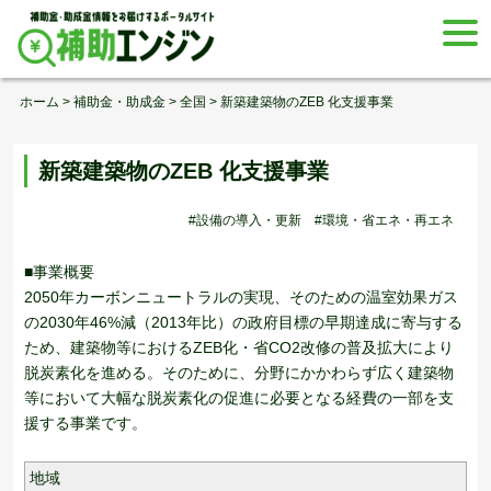
Skip
togg
to
navi
content
ホーム
>
補助金・助成金
>
全国
>
新築建築物のZEB 化支援事業
新築建築物のZEB 化支援事業
#設備の導入・更新
#環境・省エネ・再エネ
■事業概要
2050年カーボンニュートラルの実現、そのための温室効果ガス
の2030年46%減（2013年比）の政府目標の早期達成に寄与する
ため、建築物等におけるZEB化・省CO2改修の普及拡大により
脱炭素化を進める。そのために、分野にかかわらず広く建築物
等において大幅な脱炭素化の促進に必要となる経費の一部を支
援する事業です。
地域