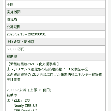
全国
実施機関
環境省
公募期間
2023/02/13～2023/03/31
上限金額・助成額
50,000
万円
補助率
【新築建築物のZEB 化支援事業 】
①レジリエンス強化型の新築建築物 ZEB 化実証事業
②新築建築物の ZEB 実現に向けた先進的省エネルギー建築物
実証事業
2,000㎡未満（上 限 ３ 億円）
補助率
①『ZEB』 2/3
Nearly ZEB 3/5
ZEB Ready 1/2