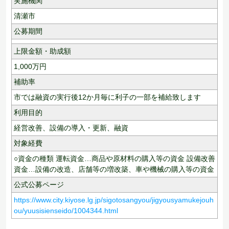
実施機関
清瀬市
公募期間
上限金額・助成額
1,000
万円
補助率
市では融資の実行後12か月毎に利子の一部を補給致します
利用目的
経営改善、
設備の導入・更新、
融資
対象経費
○資金の種類 運転資金…商品や原材料の購入等の資金 設備改善
資金…設備の改造、店舗等の増改築、車や機械の購入等の資金
公式公募ページ
https://www.city.kiyose.lg.jp/sigotosangyou/jigyousyamukejouh
ou/yuusisienseido/1004344.html