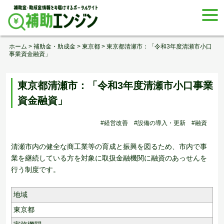
Skip
togg
to
navi
content
ホーム
>
補助金・助成金
>
東京都
>
東京都清瀬市：「令和3年度清瀬市小口
事業資金融資」
東京都清瀬市：「令和3年度清瀬市小口事業
資金融資」
#経営改善
#設備の導入・更新
#融資
清瀬市内の健全な商工業等の育成と振興を図るため、市内で事
業を継続している方を対象に取扱金融機関に融資のあっせんを
行う制度です。
地域
東京都