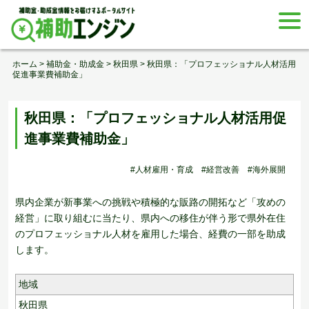
Skip
togg
to
navi
content
ホーム
>
補助金・助成金
>
秋田県
>
秋田県：「プロフェッショナル人材活用
促進事業費補助金」
秋田県：「プロフェッショナル人材活用促
進事業費補助金」
#人材雇用・育成
#経営改善
#海外展開
県内企業が新事業への挑戦や積極的な販路の開拓など「攻めの
経営」に取り組むに当たり、県内への移住が伴う形で県外在住
のプロフェッショナル人材を雇用した場合、経費の一部を助成
します。
地域
秋田県