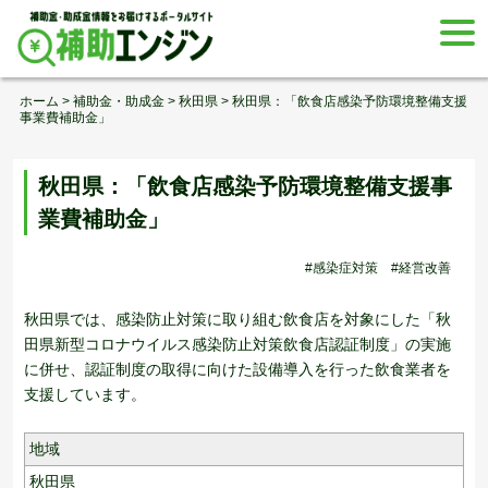
Skip
togg
to
navi
content
ホーム
>
補助金・助成金
>
秋田県
>
秋田県：「飲食店感染予防環境整備支援
事業費補助金」
秋田県：「飲食店感染予防環境整備支援事
業費補助金」
#感染症対策
#経営改善
秋田県では、感染防止対策に取り組む飲食店を対象にした「秋
田県新型コロナウイルス感染防止対策飲食店認証制度」の実施
に併せ、認証制度の取得に向けた設備導入を行った飲食業者を
支援しています。
地域
秋田県