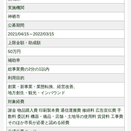
実施機関
神栖市
公募期間
2021/04/15～2022/03/15
上限金額・助成額
50
万円
補助率
総事業費の2分の1以内
利用目的
創業・新事業・業態転換、
経営改善、
地方創生・観光・インバウンド
対象経費
謝金 物品購入費 印刷製本費 通信運搬費 修繕料 広告宣伝費 手
数料 委託料 機器・備品・店舗・土地等の使用料 賃貸料 工事費
そのほか市長が必要と認める経費