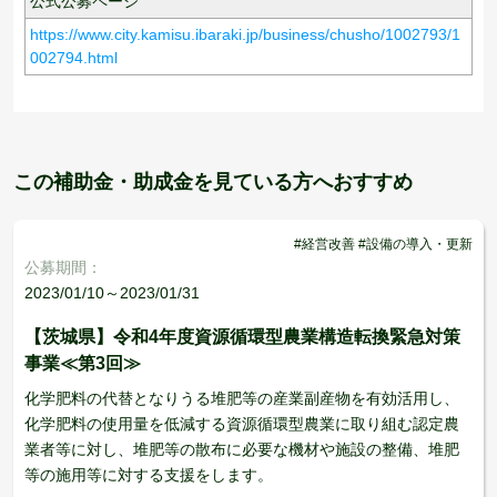
公式公募ページ
https://www.city.kamisu.ibaraki.jp/business/chusho/1002793/1
002794.html
この補助金・助成金を見ている方へおすすめ
#経営改善 #設備の導入・更新
公募期間：
2023/01/10～2023/01/31
【茨城県】令和4年度資源循環型農業構造転換緊急対策
事業≪第3回≫
化学肥料の代替となりうる堆肥等の産業副産物を有効活用し、
化学肥料の使用量を低減する資源循環型農業に取り組む認定農
業者等に対し、堆肥等の散布に必要な機材や施設の整備、堆肥
等の施用等に対する支援をします。