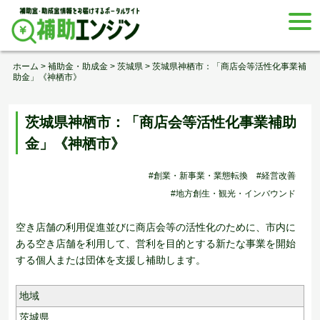
Skip
togg
to
navi
content
ホーム
>
補助金・助成金
>
茨城県
>
茨城県神栖市：「商店会等活性化事業補
助金」《神栖市》
茨城県神栖市：「商店会等活性化事業補助
金」《神栖市》
#創業・新事業・業態転換
#経営改善
#地方創生・観光・インバウンド
空き店舗の利用促進並びに商店会等の活性化のために、市内に
ある空き店舗を利用して、営利を目的とする新たな事業を開始
する個人または団体を支援し補助します。
地域
茨城県