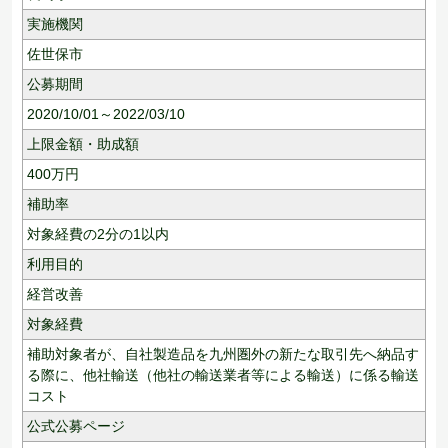
実施機関
佐世保市
公募期間
2020/10/01～2022/03/10
上限金額・助成額
400
万円
補助率
対象経費の2分の1以内
利用目的
経営改善
対象経費
補助対象者が、自社製造品を九州圏外の新たな取引先へ納品す
る際に、他社輸送（他社の輸送業者等による輸送）に係る輸送
コスト
公式公募ページ