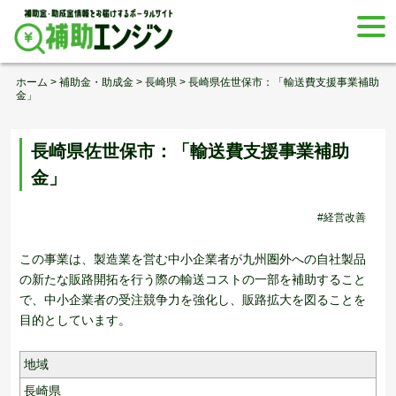
Skip
togg
to
navi
content
ホーム
>
補助金・助成金
>
長崎県
>
長崎県佐世保市：「輸送費支援事業補助
金」
長崎県佐世保市：「輸送費支援事業補助
金」
#経営改善
この事業は、製造業を営む中小企業者が九州圏外への自社製品
の新たな販路開拓を行う際の輸送コストの一部を補助すること
で、中小企業者の受注競争力を強化し、販路拡大を図ることを
目的としています。
地域
長崎県