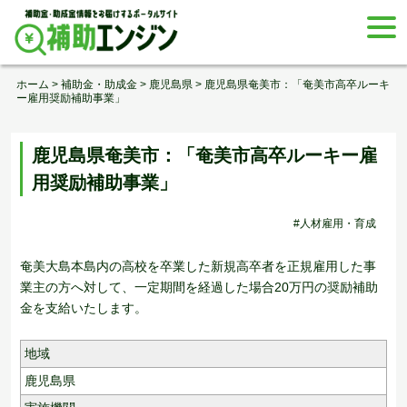
Skip
togg
to
navi
content
ホーム
>
補助金・助成金
>
鹿児島県
>
鹿児島県奄美市：「奄美市高卒ルーキ
ー雇用奨励補助事業」
鹿児島県奄美市：「奄美市高卒ルーキー雇
用奨励補助事業」
#人材雇用・育成
奄美大島本島内の高校を卒業した新規高卒者を正規雇用した事
業主の方へ対して、一定期間を経過した場合20万円の奨励補助
金を支給いたします。
地域
鹿児島県