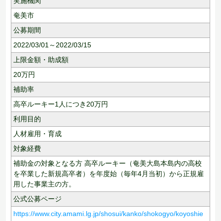
実施機関
奄美市
公募期間
2022/03/01～2022/03/15
上限金額・助成額
20
万円
補助率
高卒ルーキー1人につき20万円
利用目的
人材雇用・育成
対象経費
補助金の対象となる方 高卒ルーキー（奄美大島本島内の高校
を卒業した新規高卒者）を年度始（毎年4月当初）から正規雇
用した事業主の方。
公式公募ページ
https://www.city.amami.lg.jp/shosui/kanko/shokogyo/koyoshie