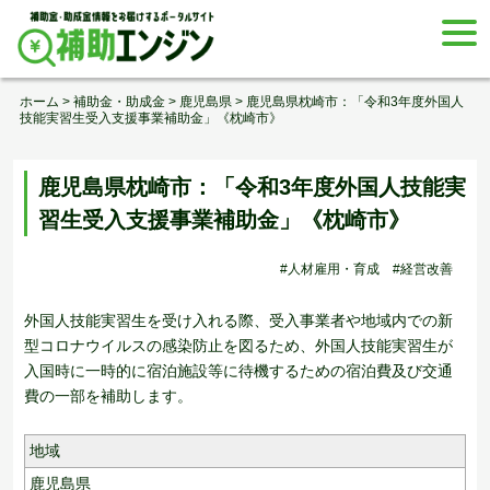
Skip
togg
to
navi
content
ホーム
>
補助金・助成金
>
鹿児島県
>
鹿児島県枕崎市：「令和3年度外国人
技能実習生受入支援事業補助金」《枕崎市》
鹿児島県枕崎市：「令和3年度外国人技能実
習生受入支援事業補助金」《枕崎市》
#人材雇用・育成
#経営改善
外国人技能実習生を受け入れる際、受入事業者や地域内での新
型コロナウイルスの感染防止を図るため、外国人技能実習生が
入国時に一時的に宿泊施設等に待機するための宿泊費及び交通
費の一部を補助します。
地域
鹿児島県