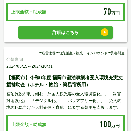
70
上限金額・助成額
万円
詳細はこちら
#経営改善 #地方創生・観光・インバウンド #災害関連
公募期間：
2024/05/15～2024/10/31
【福岡市】令和6年度 福岡市宿泊事業者受入環境充実支
援補助金（ホテル・旅館・簡易宿所用）
宿泊施設が取り組む「外国人観光客の受入環境強化」、「災害
対応強化」、「デジタル化」、「バリアフリー化」、「受入環
境強化に向けた人材確保・育成」に要する費用を支援します。
100
上限金額・助成額
万円