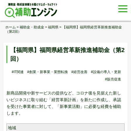
Skip
togg
to
navi
content
ホーム
>
補助金・助成金
>
福岡県
>
【福岡県】福岡県経営革新推進補助金
（第2回）
【福岡県】福岡県経営革新推進補助金（第2
回）
#IT関連
#創業・新事業・業態転換
#経営改善
#設備の導入・更新
#販売促進
新商品開発や新サービスの提供など、コロナ後を見据えた新し
いビジネスに取り組む「経営革新計画」を新たに作成し、承認
を受けた事業者に対して、「新事業活動」に必要な経費を補助
します。
地域