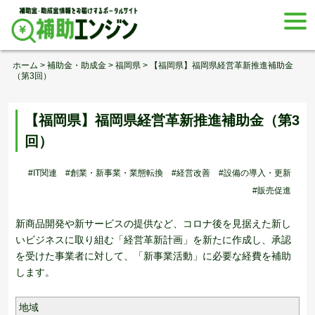
Skip
togg
to
navi
content
ホーム
>
補助金・助成金
>
福岡県
>
【福岡県】福岡県経営革新推進補助金
（第3回）
【福岡県】福岡県経営革新推進補助金（第3
回）
#IT関連
#創業・新事業・業態転換
#経営改善
#設備の導入・更新
#販売促進
新商品開発や新サービスの提供など、コロナ後を見据えた新し
いビジネスに取り組む「経営革新計画」を新たに作成し、承認
を受けた事業者に対して、「新事業活動」に必要な経費を補助
します。
地域