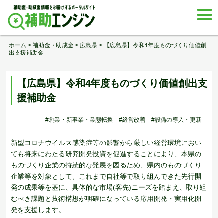
Skip
togg
to
navi
content
ホーム
>
補助金・助成金
>
広島県
>
【広島県】令和4年度ものづくり価値創
出支援補助金
【広島県】令和4年度ものづくり価値創出支
援補助金
#創業・新事業・業態転換
#経営改善
#設備の導入・更新
新型コロナウイルス感染症等の影響から厳しい経営環境におい
ても将来にわたる研究開発投資を促進することにより、本県の
ものづくり企業の持続的な発展を図るため、県内のものづくり
企業等を対象として、これまで自社等で取り組んできた先行開
発の成果等を基に、具体的な市場(客先)ニーズを踏まえ、取り組
むべき課題と技術構想が明確になっている応用開発・実用化開
発を支援します。