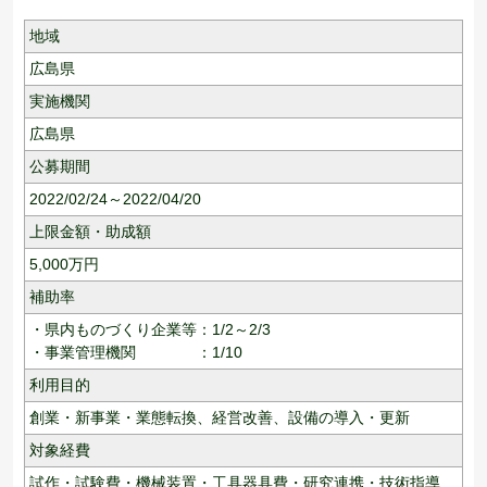
地域
広島県
実施機関
広島県
公募期間
2022/02/24～2022/04/20
上限金額・助成額
5,000
万円
補助率
・県内ものづくり企業等：1/2～2/3
・事業管理機関 ：1/10
利用目的
創業・新事業・業態転換、
経営改善、
設備の導入・更新
対象経費
試作・試験費・機械装置・工具器具費・研究連携・技術指導