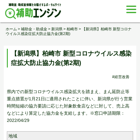
Skip
togg
to
navi
content
ホーム
>
補助金・助成金
>
新潟県
>
柏崎市
>
【新潟県】柏崎市 新型コロナ
ウイルス感染症拡大防止協力金(第2期)
【新潟県】柏崎市 新型コロナウイルス感染
症拡大防止協力金(第2期)
#経営改善
県内での新型コロナウイルス感染拡大を踏まえ、まん延防止等
重点措置が1月21日に適用されたことに伴い、新潟県が行う営業
時間短縮の協力要請に応じた対象飲食店などに対して、売上高
などにより算定した協力金を支給します。※窓口申請期限：
2022/04/29
地域