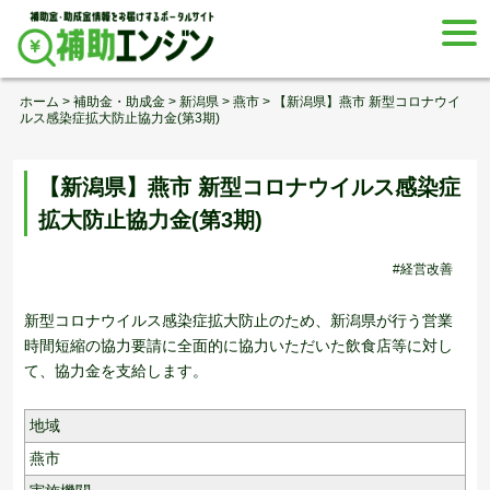
Skip
togg
to
navi
content
ホーム
>
補助金・助成金
>
新潟県
>
燕市
>
【新潟県】燕市 新型コロナウイ
ルス感染症拡大防止協力金(第3期)
【新潟県】燕市 新型コロナウイルス感染症
拡大防止協力金(第3期)
#経営改善
新型コロナウイルス感染症拡大防止のため、新潟県が行う営業
時間短縮の協力要請に全面的に協力いただいた飲食店等に対し
て、協力金を支給します。
地域
燕市