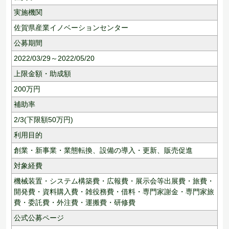
実施機関
佐賀県産業イノベーションセンター
公募期間
2022/03/29～2022/05/20
上限金額・助成額
200
万円
補助率
2/3(下限額50万円)
利用目的
創業・新事業・業態転換、
設備の導入・更新、
販売促進
対象経費
機械装置・システム構築費・広報費・展示会等出展費・旅費・
開発費・資料購入費・雑役務費・借料・専門家謝金・専門家旅
費・委託費・外注費・運搬費・研修費
公式公募ページ