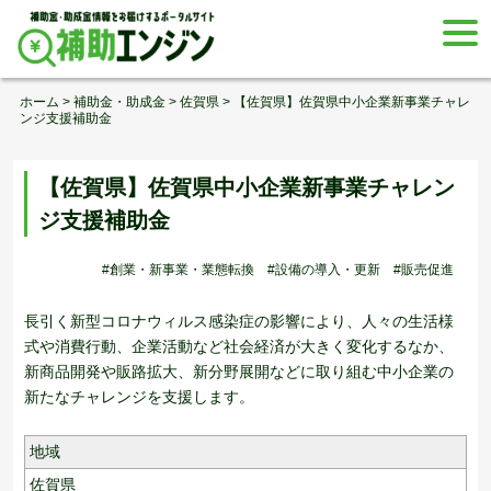
Skip
togg
to
navi
content
ホーム
>
補助金・助成金
>
佐賀県
>
【佐賀県】佐賀県中小企業新事業チャレ
ンジ支援補助金
【佐賀県】佐賀県中小企業新事業チャレン
ジ支援補助金
#創業・新事業・業態転換
#設備の導入・更新
#販売促進
長引く新型コロナウィルス感染症の影響により、人々の生活様
式や消費行動、企業活動など社会経済が大きく変化するなか、
新商品開発や販路拡大、新分野展開などに取り組む中小企業の
新たなチャレンジを支援します。
地域
佐賀県