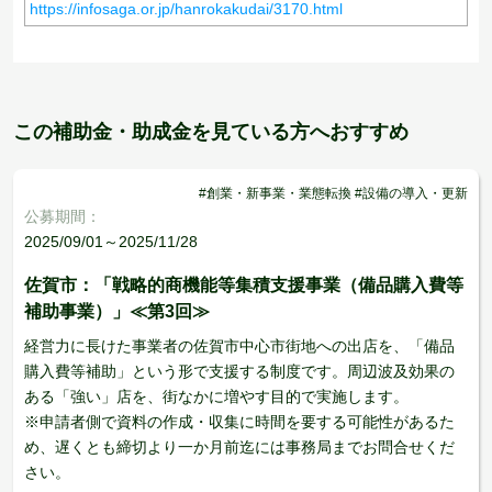
https://infosaga.or.jp/hanrokakudai/3170.html
この補助金・助成金を見ている方へおすすめ
#創業・新事業・業態転換 #設備の導入・更新
公募期間：
2025/09/01～2025/11/28
佐賀市：「戦略的商機能等集積支援事業（備品購入費等
補助事業）」≪第3回≫
経営力に長けた事業者の佐賀市中心市街地への出店を、「備品
購入費等補助」という形で支援する制度です。周辺波及効果の
ある「強い」店を、街なかに増やす目的で実施します。
※申請者側で資料の作成・収集に時間を要する可能性があるた
め、遅くとも締切より一か月前迄には事務局までお問合せくだ
さい。