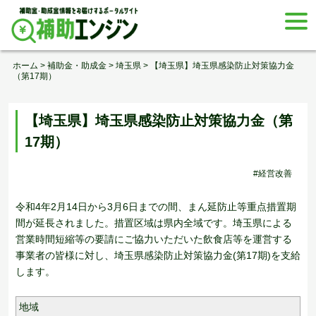
Skip
togg
to
navi
content
ホーム
>
補助金・助成金
>
埼玉県
>
【埼玉県】埼玉県感染防止対策協力金
（第17期）
【埼玉県】埼玉県感染防止対策協力金（第
17期）
#経営改善
令和4年2月14日から3月6日までの間、まん延防止等重点措置期
間が延長されました。措置区域は県内全域です。埼玉県による
営業時間短縮等の要請にご協力いただいた飲食店等を運営する
事業者の皆様に対し、埼玉県感染防止対策協力金(第17期)を支給
します。
地域