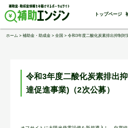
トップページ
Skip
ホーム
>
補助金・助成金
>
全国
>
令和3年度二酸化炭素排出抑制対
to
content
令和3年度二酸化炭素排出
達促進事業)（2次公募）
オフサイトに太陽光発電設備を新規導入し、自営線