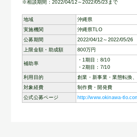
※相談期間：2022/04/12～2022/05/23まで
地域
沖縄県
実施機関
沖縄県TLO
公募期間
2022/04/12～2022/05/26
上限金額・助成額
800
万円
・1期目：8/10
補助率
・2期目：7/10
利用目的
創業・新事業・業態転換
対象経費
制作費・開発費
公式公募ページ
http://www.okinawa-tlo.co