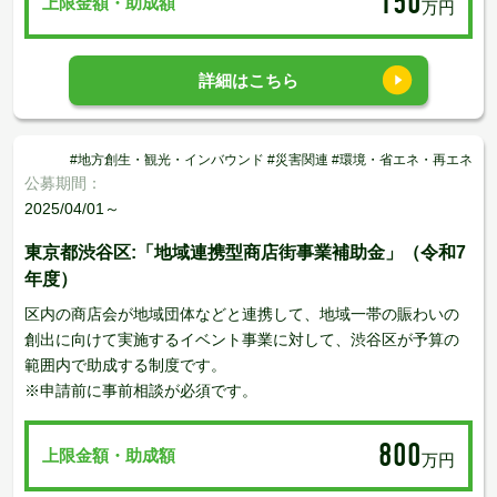
150
上限金額・助成額
万円
詳細はこちら
#地方創生・観光・インバウンド #災害関連 #環境・省エネ・再エネ
公募期間：
2025/04/01～
東京都渋谷区:「地域連携型商店街事業補助金」（令和7
年度）
区内の商店会が地域団体などと連携して、地域一帯の賑わいの
創出に向けて実施するイベント事業に対して、渋谷区が予算の
範囲内で助成する制度です。
※申請前に事前相談が必須です。
800
上限金額・助成額
万円