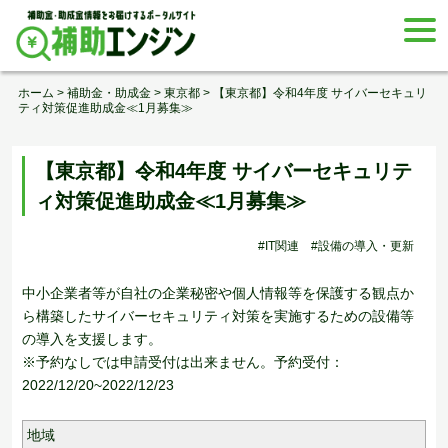
Skip
togg
to
navi
content
ホーム
>
補助金・助成金
>
東京都
>
【東京都】令和4年度 サイバーセキュリ
ティ対策促進助成金≪1月募集≫
【東京都】令和4年度 サイバーセキュリテ
ィ対策促進助成金≪1月募集≫
#IT関連
#設備の導入・更新
中小企業者等が自社の企業秘密や個人情報等を保護する観点か
ら構築したサイバーセキュリティ対策を実施するための設備等
の導入を支援します。
※予約なしでは申請受付は出来ません。予約受付：
2022/12/20~2022/12/23
地域