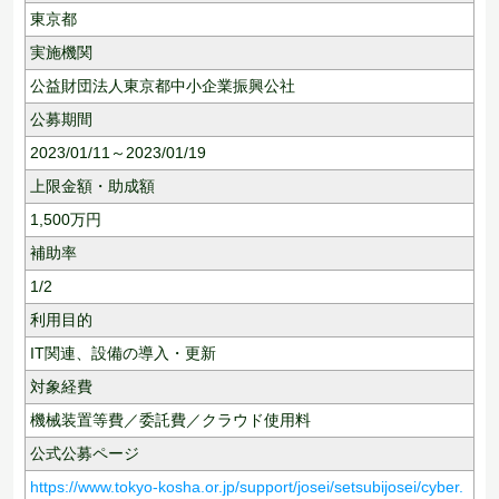
東京都
実施機関
公益財団法人東京都中小企業振興公社
公募期間
2023/01/11～2023/01/19
上限金額・助成額
1,500
万円
補助率
1/2
利用目的
IT関連、
設備の導入・更新
対象経費
機械装置等費／委託費／クラウド使用料
公式公募ページ
https://www.tokyo-kosha.or.jp/support/josei/setsubijosei/cyber.