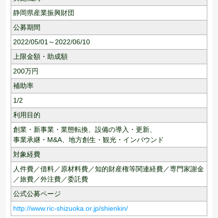
静岡県産業振興財団
公募期間
2022/05/01～2022/06/10
上限金額・助成額
200
万円
補助率
1/2
利用目的
創業・新事業・業態転換、
設備の導入・更新、
事業承継・M&A、
地方創生・観光・インバウンド
対象経費
人件費／借料／原材料費／知的財産権等関連経費／専門家謝金
／旅費／外注費／委託費
公式公募ページ
http://www.ric-shizuoka.or.jp/shienkin/