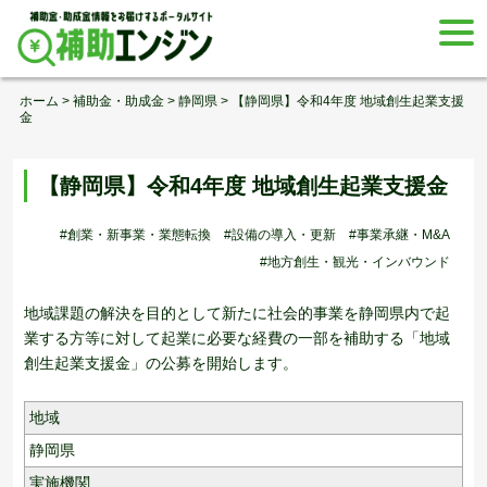
Skip
togg
to
navi
content
ホーム
>
補助金・助成金
>
静岡県
>
【静岡県】令和4年度 地域創生起業支援
金
【静岡県】令和4年度 地域創生起業支援金
#創業・新事業・業態転換
#設備の導入・更新
#事業承継・M&A
#地方創生・観光・インバウンド
地域課題の解決を目的として新たに社会的事業を静岡県内で起
業する方等に対して起業に必要な経費の一部を補助する「地域
創生起業支援金」の公募を開始します。
地域
静岡県
実施機関