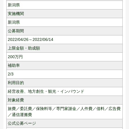
新潟県
実施機関
新潟県
公募期間
2022/04/26～2022/06/14
上限金額・助成額
200
万円
補助率
2/3
利用目的
経営改善、
地方創生・観光・インバウンド
対象経費
旅費／委託費／保険料等／専門家謝金／人件費／借料／広告費
／通信運搬費
公式公募ページ