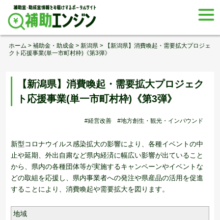
Skip
togg
to
navi
content
ホーム
>
補助金・助成金
>
新潟県
>
【新潟県】消費喚起・需要拡大プロジェ
クト応援事業(単一市町村枠)《第3弾》
【新潟県】消費喚起・需要拡大プロジェク
ト応援事業(単一市町村枠)《第3弾》
#経営改善
#地方創生・観光・インバウンド
新型コロナウイルス感染拡大の影響により、各種イベントの中
止や延期、外出自粛など県内経済に幅広い影響が出ていること
から、県内の各種団体等が実施するキャンペーンやイベントな
どの取組を応援し、県内事業者への発注や県産品の活用を促進
することにより、消費喚起や需要拡大を図ります。
地域