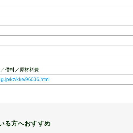
費／借料／原材料費
lg.jp/kz/kke/96036.html
いる方へおすすめ