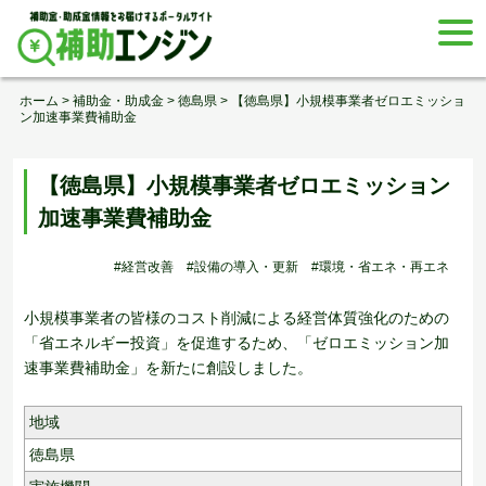
Skip
togg
to
navi
content
ホーム
>
補助金・助成金
>
徳島県
>
【徳島県】小規模事業者ゼロエミッショ
ン加速事業費補助金
【徳島県】小規模事業者ゼロエミッション
加速事業費補助金
#経営改善
#設備の導入・更新
#環境・省エネ・再エネ
小規模事業者の皆様のコスト削減による経営体質強化のための
「省エネルギー投資」を促進するため、「ゼロエミッション加
速事業費補助金」を新たに創設しました。
地域
徳島県