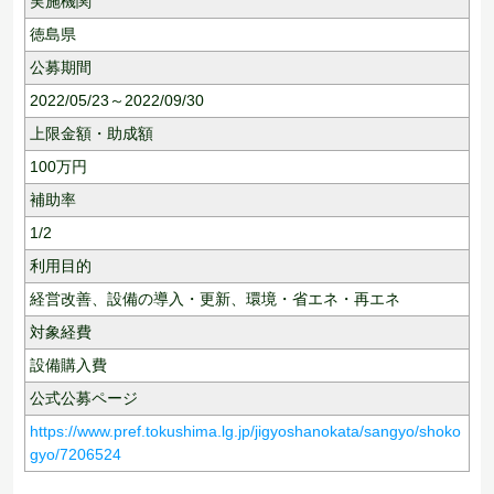
実施機関
徳島県
公募期間
2022/05/23～2022/09/30
上限金額・助成額
100
万円
補助率
1/2
利用目的
経営改善、
設備の導入・更新、
環境・省エネ・再エネ
対象経費
設備購入費
公式公募ページ
https://www.pref.tokushima.lg.jp/jigyoshanokata/sangyo/shoko
gyo/7206524