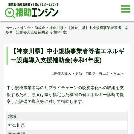
Skip
togg
to
navi
content
ホーム
>
補助金・助成金
>
神奈川県
>
【神奈川県】中小規模事業者等省エネ
ルギー設備導入支援補助金(令和4年度)
【神奈川県】中小規模事業者等省エネルギ
ー設備導入支援補助金(令和4年度)
#設備の導入・更新
#環境・省エネ・再エネ
中小規模事業者等のサプライチェーンの脱炭素化への取組を支
援するため、県又は県が指定した機関の省エネルギー診断で提
案した設備の導入等に対して補助します。
地域
神奈川県