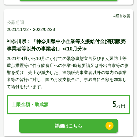
#経営改善
公募期間：
2021/11/22～2022/02/28
神奈川県：「神奈川県中小企業等支援給付金(酒類販売
事業者等以外の事業者)」≪10月分≫
2021年4月から10月にかけての緊急事態宣言及びまん延防止等
重点措置等に伴う飲食店への休業･時短要請又は外出自粛等の影
響を受け、売上が減少した、酒類販売事業者以外の県内の事業
者等の皆様に対し、国の月次支援金に、県独自に金額を加算し
て給付を行います。
5
上限金額・助成額
万円
詳細はこちら