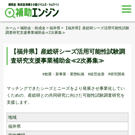
Skip
togg
to
navi
content
ホーム
>
補助金・助成金
>
福井県
>
【福井県】産総研シーズ活用可能性試験
調査研究支援事業補助金≪2次募集≫
【福井県】産総研シーズ活用可能性試験調
査研究支援事業補助金≪2次募集≫
#創業・新事業・業態転換
#経営改善
#研究開発
マッチングできたシーズとニーズをより発展させ事業化してい
くための、産総研との共同研究に向けた可能性試験調査研究を
支援します。
地域
福井県