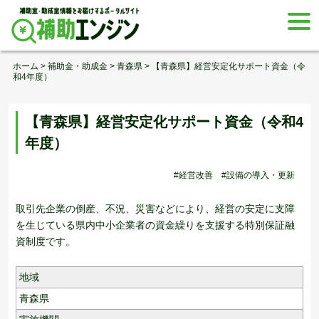
Skip
togg
to
navi
content
ホーム
>
補助金・助成金
>
青森県
>
【青森県】経営安定化サポート資金（令
和4年度）
【青森県】経営安定化サポート資金（令和4
年度）
#経営改善
#設備の導入・更新
取引先企業の倒産、不況、災害などにより、経営の安定に支障
を生じている県内中小企業者の資金繰りを支援する特別保証融
資制度です。
地域
青森県