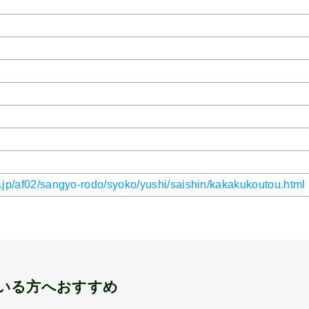
.jp/af02/sangyo-rodo/syoko/yushi/saishin/kakakukoutou.html
いる方へおすすめ