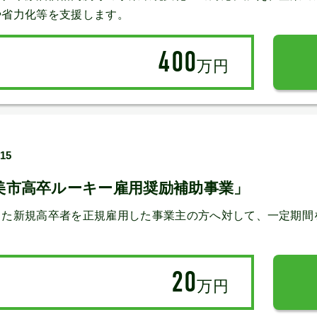
や省力化等を支援します。
400
万円
/15
美市高卒ルーキー雇用奨励補助事業」
た新規高卒者を正規雇用した事業主の方へ対して、一定期間
20
万円