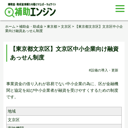
Skip
togg
to
navi
content
ホーム
>
補助金・助成金
>
東京都
>
文京区
>
【東京都文京区】文京区中小企
業向け融資あっせん制度
【東京都文京区】文京区中小企業向け融資
あっせん制度
#設備の導入・更新
事業資金の借り入れが容易でない中小企業の為に、区が金融機
関と協定を結び中小企業者が融資を受けやすくするための制度
です。
地域
文京区