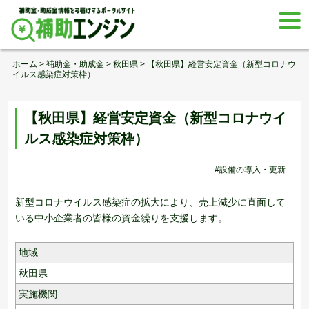
Skip
togg
to
navi
content
ホーム
>
補助金・助成金
>
秋田県
>
【秋田県】経営安定資金（新型コロナウ
イルス感染症対策枠）
【秋田県】経営安定資金（新型コロナウイ
ルス感染症対策枠）
#設備の導入・更新
新型コロナウイルス感染症の拡大により、売上減少に直面して
いる中小企業者の皆様の資金繰りを支援します。
地域
秋田県
実施機関