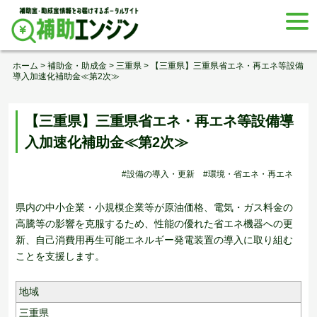
Skip
togg
to
navi
content
ホーム
>
補助金・助成金
>
三重県
>
【三重県】三重県省エネ・再エネ等設備
導入加速化補助金≪第2次≫
【三重県】三重県省エネ・再エネ等設備導
入加速化補助金≪第2次≫
#設備の導入・更新
#環境・省エネ・再エネ
県内の中小企業・小規模企業等が原油価格、電気・ガス料金の
高騰等の影響を克服するため、性能の優れた省エネ機器への更
新、自己消費用再生可能エネルギー発電装置の導入に取り組む
ことを支援します。
地域
三重県