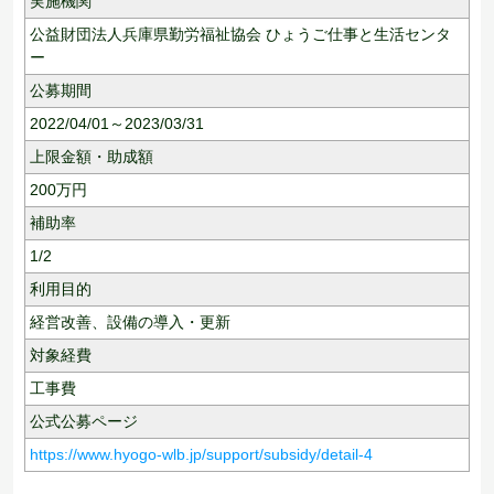
実施機関
公益財団法人兵庫県勤労福祉協会 ひょうご仕事と生活センタ
ー
公募期間
2022/04/01～2023/03/31
上限金額・助成額
200
万円
補助率
1/2
利用目的
経営改善、
設備の導入・更新
対象経費
工事費
公式公募ページ
https://www.hyogo-wlb.jp/support/subsidy/detail-4