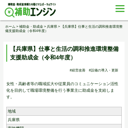
Skip
togg
to
navi
content
ホーム
>
補助金・助成金
>
兵庫県
>
【兵庫県】仕事と生活の調和推進環境整
備支援助成金（令和4年度）
【兵庫県】仕事と生活の調和推進環境整備
支援助成金（令和4年度）
#経営改善
#設備の導入・更新
女性・高齢者等の職域拡大や従業員のコミュニケーション活性
化を目的して職場環境整備を行う事業主に助成金を支給しま
す。
地域
兵庫県