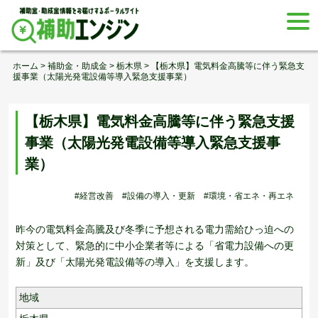
Skip
togg
to
navi
content
ホーム
>
補助金・助成金
>
栃木県
>
【栃木県】電気料金高騰等に伴う緊急支
援事業（太陽光発電設備等導入緊急支援事業）
【栃木県】電気料金高騰等に伴う緊急支援
事業（太陽光発電設備等導入緊急支援事
業）
#経営改善
#設備の導入・更新
#環境・省エネ・再エネ
昨今の電気料金高騰及び冬季に予想される電力需給ひっ迫への
対策として、緊急的に中小企業者等による「省電力設備への更
新」及び「太陽光発電設備等の導入」を支援します。
地域