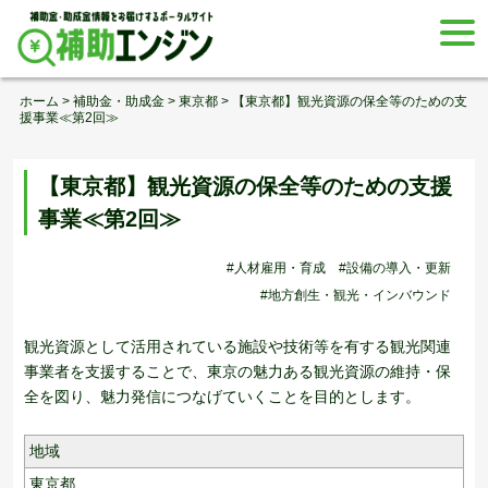
Skip
togg
to
navi
content
ホーム
>
補助金・助成金
>
東京都
>
【東京都】観光資源の保全等のための支
援事業≪第2回≫
【東京都】観光資源の保全等のための支援
事業≪第2回≫
#人材雇用・育成
#設備の導入・更新
#地方創生・観光・インバウンド
観光資源として活用されている施設や技術等を有する観光関連
事業者を支援することで、東京の魅力ある観光資源の維持・保
全を図り、魅力発信につなげていくことを目的とします。
地域
東京都