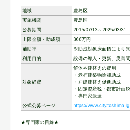
地域
豊島区
実施機関
豊島区
公募期間
2015/07/13～2025/03/31
上限金額・助成額
366
万円
補助率
※助成対象床面積により
利用目的
設備の導入・更新、
災害
解体や建替えの費用
・老朽建築物除却助成
対象経費
・戸建建替え促進助成
・固定資産税・都市計画
・専門家派遣
公式公募ページ
https://www.city.toshima.
★専門家の目線★