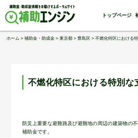
トップページ
Skip
ホーム
>
補助金・助成金
>
東京都
>
豊島区
>
不燃化特区における
to
content
不燃化特区における特別な
防災上重要な避難路及び避難地の周辺の建築物の不
補助金です。