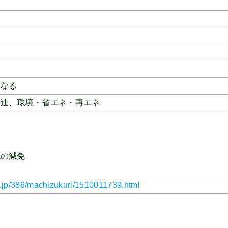
異なる
関連、
環境・省エネ・再エネ
税の減免
lg.jp/386/machizukuri/1510011739.html