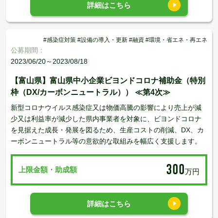
詳細はこちら
#感染症対策 #設備の導入・更新 #融資 #環境・省エネ・再エネ
公募期間：
2023/06/20～2023/08/18
【富山県】富山県中小企業ビヨンドコロナ補助金（特別
枠（DX/カーボンニュートラル）） ≪第4次≫
新型コロナウイルス感染症又は物価高騰の影響により売上が減
少又は利益率が減少した県内事業者を対象に、ビヨンドコロナ
を見据えた成長・発展を図るため、生産コストの削減、DX、カ
ーボンニュートラル等の意欲的な取組みを幅広く支援します。
300
上限金額・助成額
万円
詳細はこちら