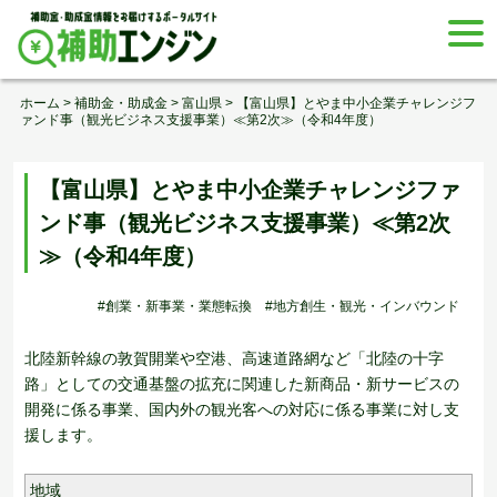
Skip
togg
to
navi
content
ホーム
>
補助金・助成金
>
富山県
>
【富山県】とやま中小企業チャレンジフ
ァンド事（観光ビジネス支援事業）≪第2次≫（令和4年度）
【富山県】とやま中小企業チャレンジファ
ンド事（観光ビジネス支援事業）≪第2次
≫（令和4年度）
#創業・新事業・業態転換
#地方創生・観光・インバウンド
北陸新幹線の敦賀開業や空港、高速道路網など「北陸の十字
路」としての交通基盤の拡充に関連した新商品・新サービスの
開発に係る事業、国内外の観光客への対応に係る事業に対し支
援します。
地域