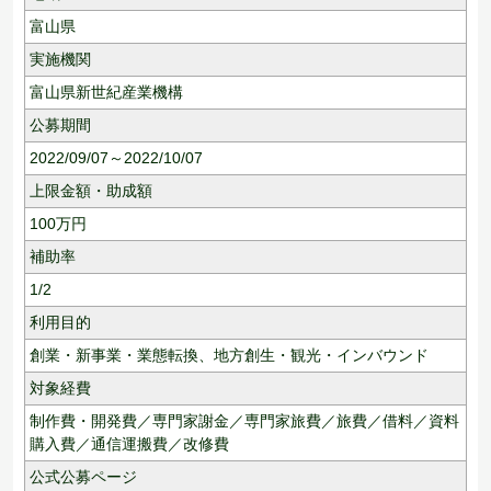
富山県
実施機関
富山県新世紀産業機構
公募期間
2022/09/07～2022/10/07
上限金額・助成額
100
万円
補助率
1/2
利用目的
創業・新事業・業態転換、
地方創生・観光・インバウンド
対象経費
制作費・開発費／専門家謝金／専門家旅費／旅費／借料／資料
購入費／通信運搬費／改修費
公式公募ページ