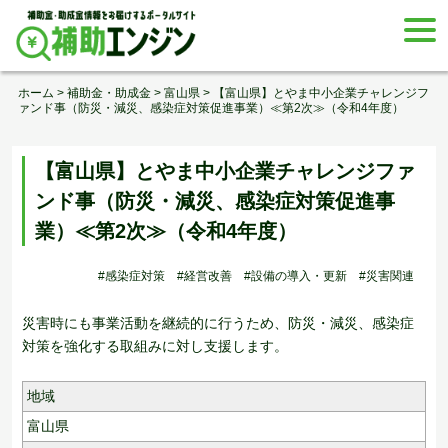
Skip
togg
to
navi
content
ホーム
>
補助金・助成金
>
富山県
>
【富山県】とやま中小企業チャレンジフ
ァンド事（防災・減災、感染症対策促進事業）≪第2次≫（令和4年度）
【富山県】とやま中小企業チャレンジファ
ンド事（防災・減災、感染症対策促進事
業）≪第2次≫（令和4年度）
#感染症対策
#経営改善
#設備の導入・更新
#災害関連
災害時にも事業活動を継続的に行うため、防災・減災、感染症
対策を強化する取組みに対し支援します。
地域
富山県