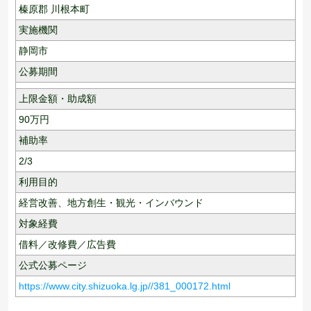
榛原郡 川根本町
実施機関
静岡市
公募期間
上限金額・助成額
90
万円
補助率
2/3
利用目的
経営改善、
地方創生・観光・インバウンド
対象経費
借料／改修費／広告費
公式公募ページ
https://www.city.shizuoka.lg.jp//381_000172.html