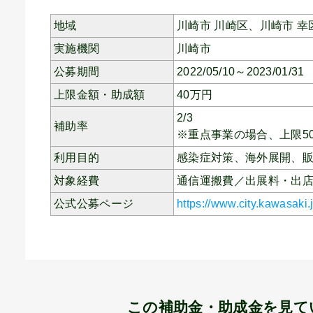
地域
川崎市 川崎区、
川崎市 幸
実施機関
川崎市
公募期間
2022/05/10～2023/01/31
上限金額・助成額
40
万円
2/3
補助率
※重点事業の場合、上限5
利用目的
感染症対策、
海外展開、
対象経費
通信運搬費／出展料・出
公式公募ページ
https://www.city.kawasaki
この補助金・助成金を見て