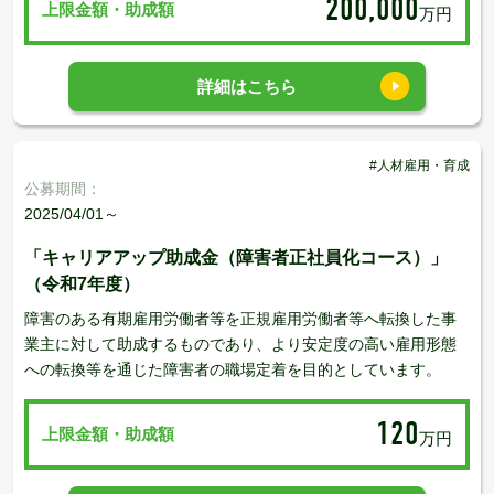
200,000
上限金額・助成額
万円
詳細はこちら
#人材雇用・育成
公募期間：
2025/04/01～
「キャリアアップ助成金（障害者正社員化コース）」
（令和7年度）
障害のある有期雇用労働者等を正規雇用労働者等へ転換した事
業主に対して助成するものであり、より安定度の高い雇用形態
への転換等を通じた障害者の職場定着を目的としています。
120
上限金額・助成額
万円