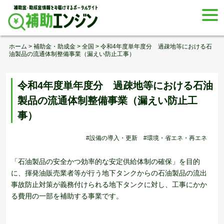
Skip
togg
to
navi
content
ホーム
>
補助金・助成金
>
全国
>
令和4年度単年度分 過疎地等における石
油製品の流通体制整備事業（漏えい防止工事）
令和4年度単年度分 過疎地等における石油
製品の流通体制整備事業（漏えい防止工
事）
#設備の導入・更新
#環境・省エネ・再エネ
「石油製品の安全かつ効率的な安定供給体制の確保」を目的
に、揮発油販売業者等が行う地下タンクからの石油製品の流出
事故防止対策が義務付けられる地下タンクに対し、工事にかか
る費用の一部を補助する事業です。